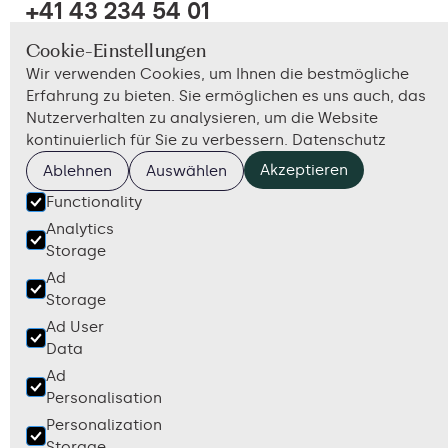
+41 43 234 54 01
hello@lottasystems.ch
Cookie-Einstellungen
Wir verwenden Cookies, um Ihnen die bestmögliche
Erfahrung zu bieten. Sie ermöglichen es uns auch, das
Nutzerverhalten zu analysieren, um die Website
kontinuierlich für Sie zu verbessern.
Datenschutz
Akzeptieren
Ablehnen
Auswählen
AGB
Impressum
Datenschutz
Functionality
Analytics
Storage
Ad
Storage
Ad User
Data
Ad
Personalisation
Personalization
Storage